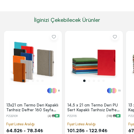
İlginizi Çekebilecek Ürünler
8
11
13x21 cm Termo Deri Kapaklı
14,5 x 21 cm Termo Deri PU
13
Tarihsiz Defter 160 Sayfa
Sert Kapaklı Tarihsiz Defter,
Ka
70 gr Krem Çizgili Elastik
224 Sayfa, 80 gr Ivory Krem
De
PZ22109
(4) 📷
PZ2115
(118) 📷
PZ2
Bantlı Kalem Tutuculu
Çizgili İç Kağıt, Kenar Boyalı,
Hol
Kalem Tutuculu
Es
Fiyat Listesi Aralığı
Fiyat Listesi Aralığı
Fiya
Tu
64.52₺ - 78.34₺
101.25₺ - 122.94₺
67