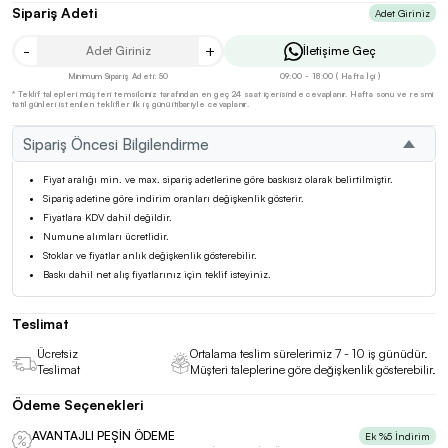
Sipariş Adeti
Adet Giriniz
-
+
İletişime Geç
Minimum Sipariş Adeti: 50
09:00 - 18:00 ( Hafta İçi )
* Teklif talepleri müşteri temsilciniz tarafından en geç 24 saat içerisinde cevaplanır. Hafta sonu ve resmi
tatil günleri istenilen teklifler ilk iş günü itibariyle cevaplanır.
Sipariş Öncesi Bilgilendirme
Fiyat aralığı min. ve max. sipariş adetlerine göre baskısız olarak belirtilmiştir.
Sipariş adetine göre indirim oranları değişkenlik gösterir.
Fiyatlara KDV dahil değildir.
Numune alımları ücretlidir.
Stoklar ve fiyatlar anlık değişkenlik gösterebilir.
Baskı dahil net alış fiyatlarınız için teklif isteyiniz.
Teslimat
Ücretsiz
Ortalama teslim sürelerimiz 7 - 10 iş günüdür.
Teslimat
Müşteri taleplerine göre değişkenlik gösterebilir.
Ödeme Seçenekleri
AVANTAJLI PEŞİN ÖDEME
Ek %5 İndirim