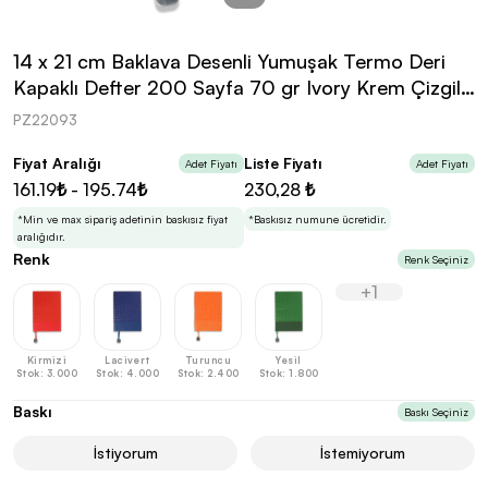
kolayca belirleyebilirsin.
14 x 21 cm Baklava Desenli Yumuşak Termo Deri
Kapaklı Defter 200 Sayfa 70 gr Ivory Krem Çizgili
İç Kağıt
PZ22093
En Uygun Fiyatlarla
Teklif Al!
Fiyat Aralığı
Liste Fiyatı
Adet Fiyatı
Adet Fiyatı
3
Markan için hayal ettiğin ürünü, en uygun fiyatlarla
161.19₺ - 195.74₺
230,28 ₺
Promozone’da bulduktan sonra, uzman ekibimiz
sadece sitemiz üzerinden teklif almanı bekliyor.
*Min ve max sipariş adetinin baskısız fiyat
*Baskısız numune ücretidir.
aralığıdır.
Renk
Renk Seçiniz
+1
Sonraki Adıma İlerle
Kirmizi
Lacivert
Turuncu
Yesil
Stok: 3.000
Stok: 4.000
Stok: 2.400
Stok: 1.800
Baskı
Baskı Seçiniz
İstiyorum
İstemiyorum