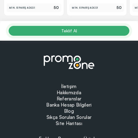
50
50
MİN. SİPARİŞ ADEDİ
MİN. SİPARİŞ ADEDİ
Mİ
Teklif Al
İletişim
Hakkımızda
Referanslar
Banka Hesap Bilgileri
Blog
Sıkça Sorulan Sorular
Site Haritası