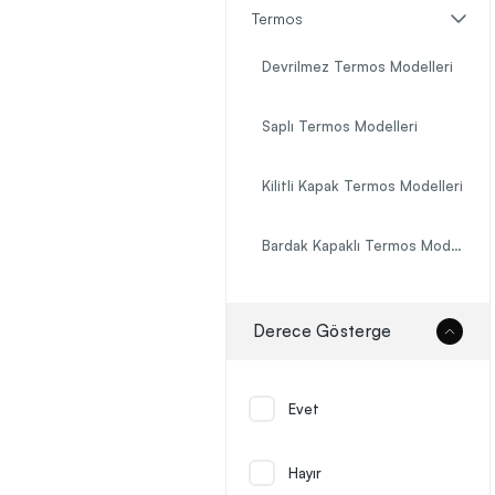
Termos
Devrilmez Termos Modelleri
Saplı Termos Modelleri
Kilitli Kapak Termos Modelleri
Bardak Kapaklı Termos Modelleri
750 ml Büyük Hacim Termos Modelleri
Derece Gösterge
500 ml Mug Bardak Termos Modelleri
Evet
French Press Modelleri
Hayır
Paslanmaz Çelik Termos Modelleri