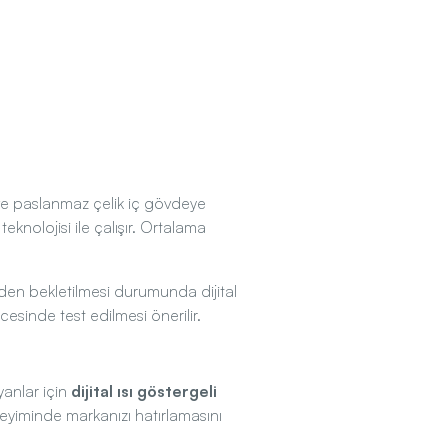
 ve paslanmaz çelik iç gövdeye
teknolojisi ile çalışır. Ortalama
den bekletilmesi durumunda dijital
cesinde test edilmesi önerilir.
yanlar için
dijital ısı göstergeli
eneyiminde markanızı hatırlamasını