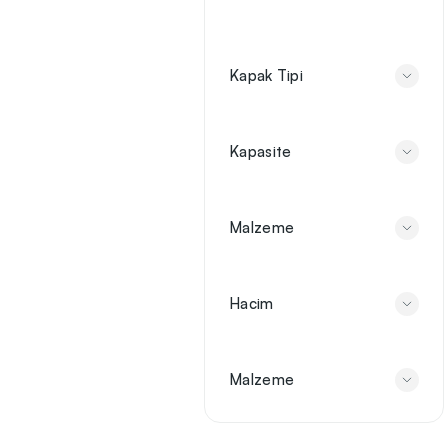
Stanley Termos Modelleri
Kapak Tipi
Çok Tercih Edilen Termoslar
Kapasite
Ekonomik Promosyon Termos Modelleri
Dijital Isı Derece Göstergeli Termoslar
Malzeme
Termos-Tek Fiyat
Hacim
Malzeme