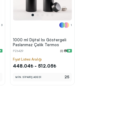
3
1
1000 ml Dijital Isı Göstergeli
Paslanmaz Çelik Termos
PZ6429
(8) 📷
Fiyat Listesi Aralığı
448.04₺ - 512.05₺
5
25
MİN. SİPARİŞ ADEDİ