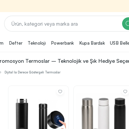
em
Defter
Teknoloji
Powerbank
Kupa Bardak
USB Bell
Renk, Baskı ve Adet
Seçimini Yap!
i Promosyon Termoslar – Teknolojik ve Şık Hediye Seçe
ın
Promosyon ürününü özelleştirmek için renk,
2
Dijital Isı Derece Göstergeli Termoslar
baskı yönü ve adet gibi detayları seçerek,
teklif adımına geçmeden önce tüm
rini
tercihlerine uygun seçenekleri kolayca
3
belirleyebilirsin.
nilikçi
irma
bilirsin.