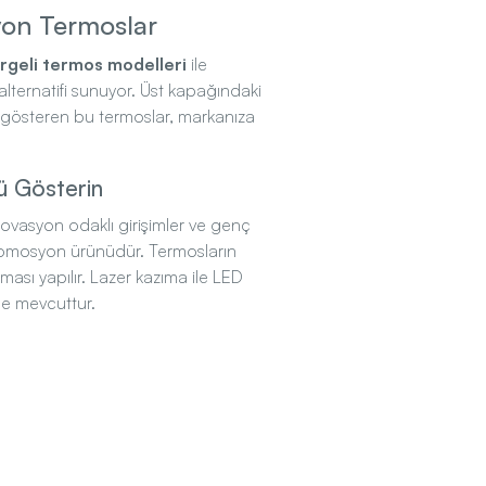
syon Termoslar
tergeli termos modelleri
ile
lternatifi sunuyor. Üst kapağındaki
k gösteren bu termoslar, markanıza
ü Gösterin
, inovasyon odaklı girişimler ve genç
promosyon ürünüdür. Termosların
ası yapılır. Lazer kazıma ile LED
de mevcuttur.