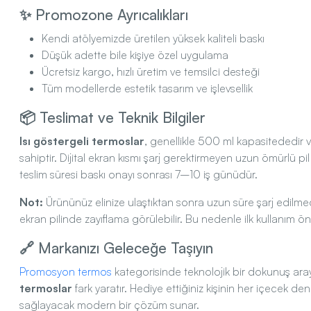
✨ Promozone Ayrıcalıkları
Kendi atölyemizde üretilen yüksek kaliteli baskı
Düşük adette bile kişiye özel uygulama
Ücretsiz kargo, hızlı üretim ve temsilci desteği
Tüm modellerde estetik tasarım ve işlevsellik
📦 Teslimat ve Teknik Bilgiler
Isı göstergeli termoslar
, genellikle 500 ml kapasitededir
sahiptir. Dijital ekran kısmı şarj gerektirmeyen uzun ömürlü pil 
teslim süresi baskı onayı sonrası 7–10 iş günüdür.
Not:
Ürününüz elinize ulaştıktan sonra uzun süre şarj edilme
ekran pilinde zayıflama görülebilir. Bu nedenle ilk kullanım ön
🔗 Markanızı Geleceğe Taşıyın
Promosyon termos
kategorisinde teknolojik bir dokunuş ara
termoslar
fark yaratır. Hediye ettiğiniz kişinin her içecek d
sağlayacak modern bir çözüm sunar.