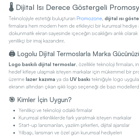
🌡️ Dijital Isı Derece Göstergeli Promo
Teknolojiyle estetiği buluşturan
Promozone
,
dijital ısı gös
firmalara hem modern hem de etkileyici bir kurumsal hediye a
dokunmatik ekran sayesinde içeceğin sıcaklığını anlık olara
yenilikçi bir imaj kazandırır.
🖨️ Logolu Dijital Termoslarla Marka Gücünüz
Logo baskılı dijital termoslar
, özellikle teknoloji firmaları
hedef kitleye ulaşmak isteyen markalar için mükemmel bir 
üzerine
lazer kazıma
ya da
UV baskı
tekniğiyle logo uygulam
ekranın altından çıkan ışıklı logo seçeneği de bazı modeller
🎯 Kimler İçin Uygun?
Yenilikçi ve teknoloji odaklı firmalar
Kurumsal etkinliklerde fark yaratmak isteyen markalar
Start-up lansmanları, yazılım şirketleri, dijital ajanslar
Yılbaşı, lansman ve özel gün kurumsal hediyeleri