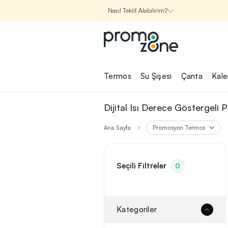
Nasıl Teklif Alabilirim?
Promozone
Termos
Su Şişesi
Çanta
Kal
Nasıl Çalışır?
Dijital Isı Derece Göstergel
Şirketin için İhtiyac
Ana Sayfa
Promosyon Termos
Olan
Promosyon Ürünle
Bul!
Seçili Filtreler
0
1
Şirketin için ihtiyacın olan farklı
kategorilerde binlerce kaliteli ve ye
ürünü, seçkin marka ve üretici f
Kategoriler
garantisi ile Promozone'da keşfede