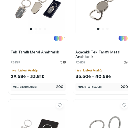
1
Tek Taraflı Metal Anahtarlık
Açacaklı Tek Taraflı Metal
Anahtarlık
PZ4187
(1) 📷
PZ4158
(2)
Fiyat Listesi Aralığı
Fiyat Listesi Aralığı
29.58₺ - 33.81₺
35.50₺ - 40.58₺
200
20
MİN. SİPARİŞ ADEDİ
MİN. SİPARİŞ ADEDİ