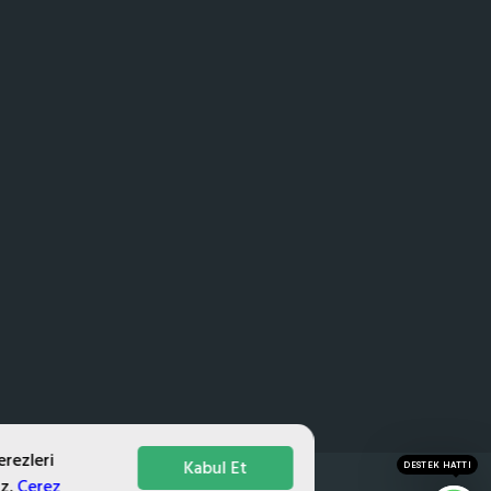
erezleri
Kabul Et
DESTEK HATTI
iz.
Çerez