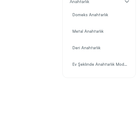
Anahtarlık
Domeks Anahtarlık
Metal Anahtarlık
Deri Anahtarlık
Ev Şeklinde Anahtarlık Modelleri
Araba Şeklinde Anahtarlık Modelleri
En Çok Tercih Edilen Promosyon Anahtarlık Modelleri
Purjör Anahtarlık Modelleri
Açacak Anahtarlık Modelleri