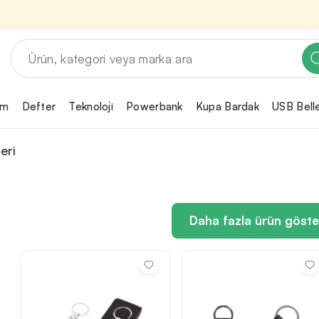
em
Defter
Teknoloji
Powerbank
Kupa Bardak
USB Bell
Renk, Baskı ve Adet
Seçimini Yap!
eri
ın
Promosyon ürününü özelleştirmek için renk,
2
baskı yönü ve adet gibi detayları seçerek,
teklif adımına geçmeden önce tüm
rini
tercihlerine uygun seçenekleri kolayca
3
belirleyebilirsin.
Daha fazla ürün göste
nilikçi
irma
bilirsin.