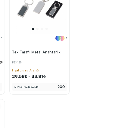
1
1
Tek Taraflı Metal Anahtarlık
 📷
PZ4129
Fiyat Listesi Aralığı
29.58₺ - 33.81₺
0
200
MİN. SİPARİŞ ADEDİ