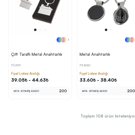
1
Çift Taraflı Metal Anahtarlık
Metal Anahtarlık
PZ4191
PZ4060
Fiyat Listesi Aralığı
Fiyat Listesi Aralığı
39.05₺ - 44.63₺
33.60₺ - 38.40₺
200
20
MİN. SİPARİŞ ADEDİ
MİN. SİPARİŞ ADEDİ
Toplam
108
ürün listeleniyor