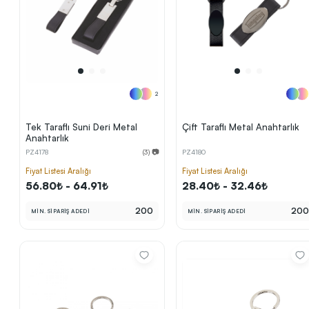
2
Tek Taraflı Suni Deri Metal
Çift Taraflı Metal Anahtarlık
Sonraki Adıma İlerle
Anahtarlık
PZ4178
(3) 📷
PZ4180
Fiyat Listesi Aralığı
Fiyat Listesi Aralığı
56.80₺ - 64.91₺
28.40₺ - 32.46₺
200
20
MİN. SİPARİŞ ADEDİ
MİN. SİPARİŞ ADEDİ