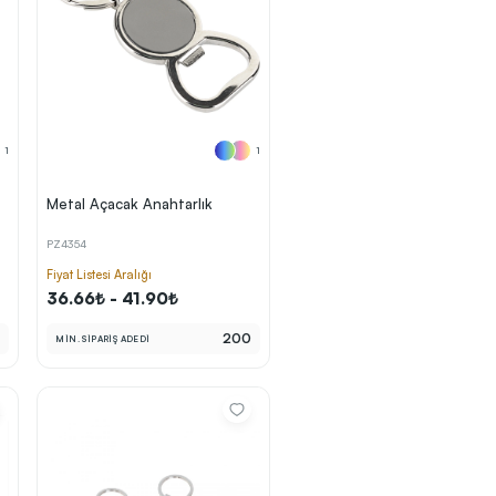
1
1
Metal Açacak Anahtarlık
PZ4354
Fiyat Listesi Aralığı
36.66₺ - 41.90₺
0
200
MİN. SİPARİŞ ADEDİ