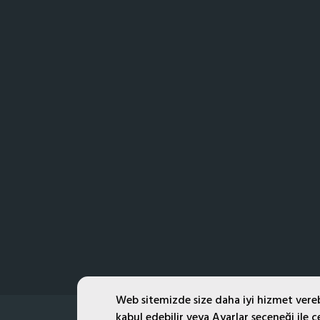
Web sitemizde size daha iyi hizmet verebi
kabul edebilir veya Ayarlar seçeneği ile çe