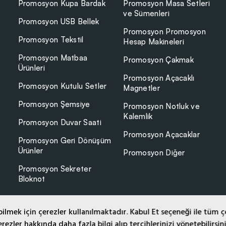
Promosyon Kupa Bardak
Promosyon Masa Setleri
ve Sümenleri
Promosyon USB Bellek
Promosyon Promosyon
Promosyon Tekstil
Hesap Makineleri
Promosyon Matbaa
Promosyon Çakmak
Ürünleri
Promosyon Açacaklı
Promosyon Kutulu Setler
Magnetler
Promosyon Şemsiye
Promosyon Notluk ve
Kalemlik
Promosyon Duvar Saati
Promosyon Açacaklar
Promosyon Geri Dönüşüm
Ürünler
Promosyon Diğer
Promosyon Sekreter
Bloknot
lmek için çerezler kullanılmaktadır. Kabul Et seçeneği ile tüm ç
rezler hakkında daha fazla bilgi alıp tercihlerinizi yönetebilirsin