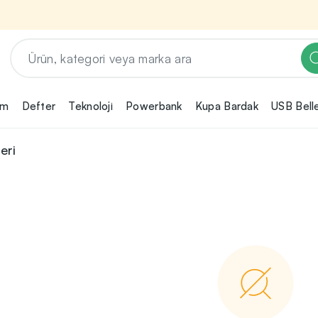
em
Defter
Teknoloji
Powerbank
Kupa Bardak
USB Bell
Renk, Baskı ve Adet
Seçimini Yap!
eri
ın
Promosyon ürününü özelleştirmek için renk,
2
baskı yönü ve adet gibi detayları seçerek,
teklif adımına geçmeden önce tüm
rini
tercihlerine uygun seçenekleri kolayca
3
belirleyebilirsin.
nilikçi
irma
bilirsin.