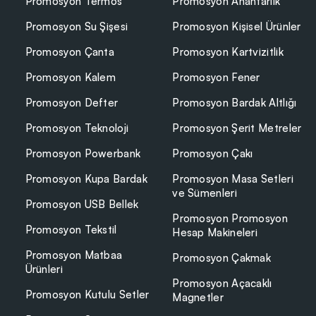
Promosyon anahtarlık modelleri
Promosyon Termos
Promosyon Anahtarlık
farklı kullanım alanlarına yö
Kurumsal katalog içinde öne çıkan
anahtarlık modelleri
gen
Promosyon Su Şişesi
Promosyon Kişisel Ürünler
Malzeme seçimi, marka kimliğinin görünürlüğü açısından öne
Promosyon Çanta
Promosyon Kartvizitlik
Metal, Deri, Domeks, Purjör: Malzeme Karşılaş
Promosyon Kalem
Promosyon Fener
Kurumsal tanıtım ürünlerinde dikkat çeken
metal anahtarlı
türüyle beğeni görür.
Metal anahtarlık
parlak yüzeyi sayesi
Promosyon Defter
Promosyon Bardak Altlığı
kategorisinde resmi bir izlenim oluşturur.
Deri anahtarlık
doğ
klasik tasarım anlayışına hitap eder.
Promosyon Teknoloji
Promosyon Şerit Metreler
Promosyon Powerbank
Promosyon Çakı
Domeks anahtarlık şeffaf reçine kaplama altında yer alan b
Purjör anahtarlık ise küçük işlevsel mekanizma içeren tasar
Promosyon Kupa Bardak
Promosyon Masa Setleri
kolaylığı sağlar.
ve Sümenleri
Promosyon USB Bellek
Metal gövdeye sahip ürünler, lazer kazıma teknikleri için uy
Promosyon Promosyon
seçenekleri sıcak baskı uygulamalarıyla marka işareti taşır
Promosyon Tekstil
Hesap Makineleri
domeks anahtarlık
renkli grafik görünümünü korur.
Purjör an
taşır. Malzeme türü kurumsal armağan seçimi sırasında hede
Promosyon Matbaa
Promosyon Çakmak
değerlendirilir.
Ürünleri
Promosyon Açacaklı
Promosyon Kutulu Setler
Baskılı ve Logolu Anahtarlık Üretim Teknikleri
Magnetler