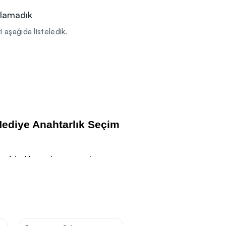
ulamadık
 aşağıda listeledik.
ediye Anahtarlık Seçim
ahtarlık
, markanın eşyalara
utu sayesinde kullanıcının
şilerin anahtar taşıma alışkanlığı
e türü, logo okunabilirliği gibi
emelerden üretilen anahtarlıklar ev