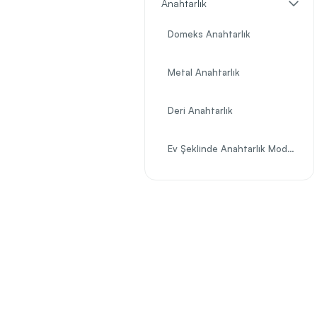
Anahtarlık
Domeks Anahtarlık
Metal Anahtarlık
Deri Anahtarlık
Ev Şeklinde Anahtarlık Modelleri
Araba Şeklinde Anahtarlık Modelleri
En Çok Tercih Edilen Promosyon Anahtarlık Modelleri
Purjör Anahtarlık Modelleri
Açacak Anahtarlık Modelleri