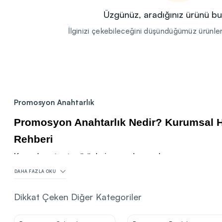
Üzgünüz, aradığınız ürünü b
İlginizi çekebileceğini düşündüğümüz ürünleri
Sonraki Adıma İlerle
Promosyon Anahtarlık
Promosyon Anahtarlık Nedir? Kurumsal H
Rehberi
Kurumların tanıtım ürünleri arasında yer alan
promosyon an
aktarılmasını sağlar. Anahtarlık türü ürünler, taşınabilir boy
DAHA FAZLA OKU
yaşamında sık görünürlük oluşturur. Kurumsal hediyelerde ki
avantajlı bir alan ortaya çıkarır.
Dikkat Çeken Diğer Kategoriler
Toptan alım planlamasında ürün gövdesi, baskı alanı, malzem
unsurlar değerlendirilir. Metal, deri, domeks ve purjör malz