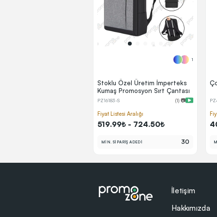
1
Stoklu Özel Üretim İmperteks
Ço
Kumaş Promosyon Sırt Çantası
PZ16183-S
(1) 📷
PZ
Fiyat Listesi Aralığı
Fiy
519.99₺ - 724.50₺
4
30
MİN. SİPARİŞ ADEDİ
M
İletişim
Hakkımızda